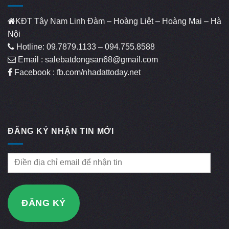
KĐT Tây Nam Linh Đàm – Hoàng Liệt – Hoàng Mai – Hà
Nội
Hotline: 09.7879.1133 – 094.755.8588
Email : salebatdongsan68@gmail.com
Facebook : fb.com/nhadattoday.net
ĐĂNG KÝ NHẬN TIN MỚI
Điền
địa
chỉ
email
ĐĂNG KÝ
để
nhận
tin