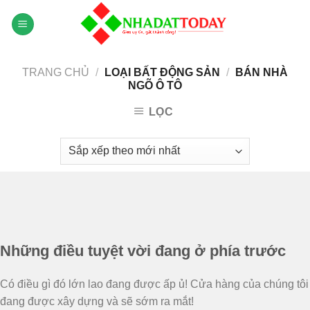
Skip
to
content
TRANG CHỦ
/
LOẠI BẤT ĐỘNG SẢN
/
BÁN NHÀ
NGÕ Ô TÔ
LỌC
Chuyển
đến
phần
nội
Những điều tuyệt vời đang ở phía trước
dung
Có điều gì đó lớn lao đang được ấp ủ! Cửa hàng của chúng tôi
đang được xây dựng và sẽ sớm ra mắt!