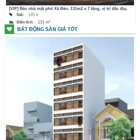
[VIP] Bán nhà mặt phố Xã Đàn, 131m2 x 7 tầng, vị trí đắc địa,
KD sầm uất
145 tỉ
Giá
:
131 m²
Diện tích
:
BẤT ĐỘNG SẢN GIÁ TỐT