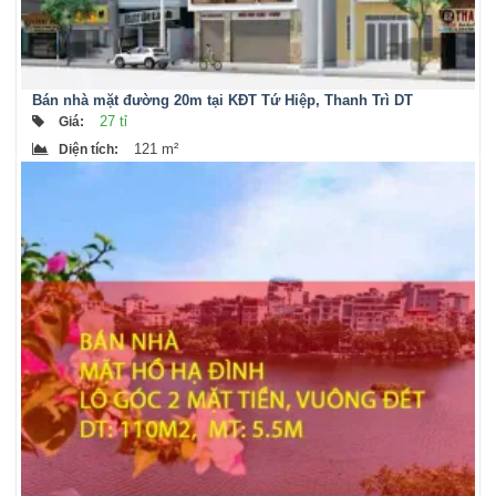
Bán nhà mặt đường 20m tại KĐT Tứ Hiệp, Thanh Trì DT
121m2, MT 5.8m x 5 tầng
27 tỉ
Giá
:
121 m²
Diện tích
: