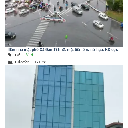
Bán nhà mặt phố Xã Đàn 171m2, mặt tiền 5m, nở hậu, KD cực
tốt
81 tỉ
Giá
:
171 m²
Diện tích
: