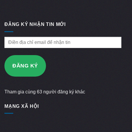
ĐĂNG KÝ NHẬN TIN MỚI
Điền
địa
chỉ
email
ĐĂNG KÝ
để
nhận
tin
Tham gia cùng 63 người đăng ký khác
MẠNG XÃ HỘI