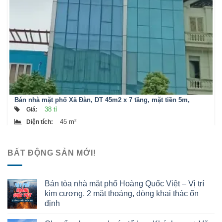
Bán nhà mặt phố Xã Đàn, DT 45m2 x 7 tầng, mặt tiền 5m,
thang máy vi vu
38 tỉ
Giá
:
45 m²
Diện tích
:
BẤT ĐỘNG SẢN MỚI!
Bán tòa nhà mặt phố Hoàng Quốc Việt – Vị trí
kim cương, 2 mặt thoáng, dòng khai thác ổn
định