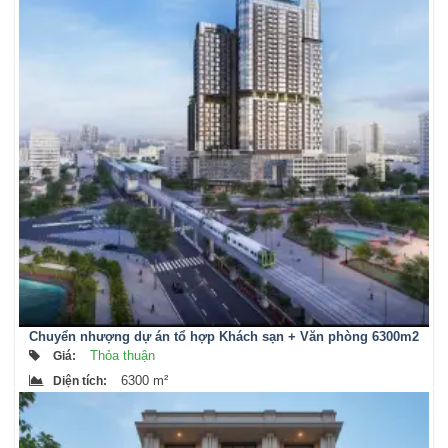
Chuyển nhượng dự án tổ hợp Khách sạn + Văn phòng 6300m2
tại Nam Từ Liêm
Thỏa thuận
Giá
:
6300 m²
Diện tích
: