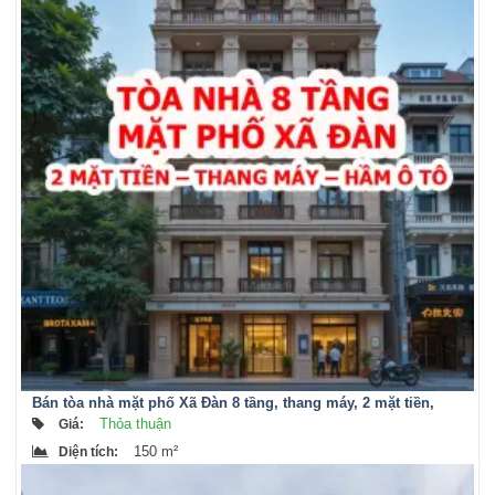
Bán tòa nhà mặt phố Xã Đàn 8 tầng, thang máy, 2 mặt tiền,
hầm để ô tô
Thỏa thuận
Giá
:
150 m²
Diện tích
: