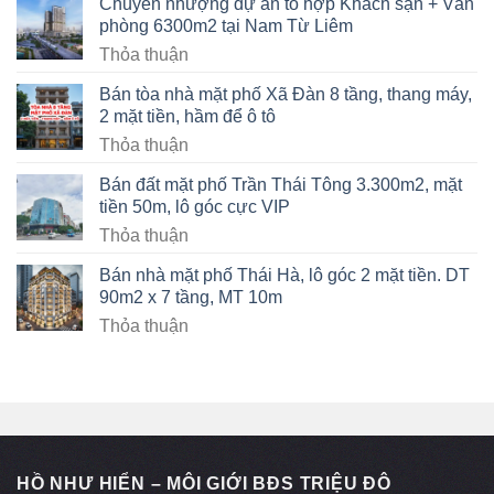
Chuyển nhượng dự án tổ hợp Khách sạn + Văn
phòng 6300m2 tại Nam Từ Liêm
Thỏa thuận
Bán tòa nhà mặt phố Xã Đàn 8 tầng, thang máy,
2 mặt tiền, hầm để ô tô
Thỏa thuận
Bán đất mặt phố Trần Thái Tông 3.300m2, mặt
tiền 50m, lô góc cực VIP
Thỏa thuận
Bán nhà mặt phố Thái Hà, lô góc 2 mặt tiền. DT
90m2 x 7 tầng, MT 10m
Thỏa thuận
HỒ NHƯ HIỂN – MÔI GIỚI BĐS TRIỆU ĐÔ