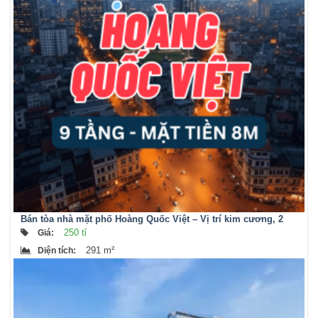
Bán tòa nhà mặt phố Hoàng Quốc Việt – Vị trí kim cương, 2
mặt thoáng, dòng khai thác ổn định
250 tỉ
Giá
:
291 m²
Diện tích
: