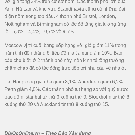
với giá tăng 24% trên cơ sở năm. Các thành phố lớn của
Anh, Hà Lan và khu vực Scandinavia cũng có những đại
diện nằm trong top đầu. 4 thành phố Bristol, London,
Nottingham và Birmingham có tốc độ tăng giá tương ứng
là 15,3%, 14,4%, 10,7% và 9,6%.
Moscow vị trí cuối bảng xếp hạng với giá giảm 11% trong
năm tính đến tháng 6, tiếp đến là Jaipur giảm 10%. Báo
cáo cho biết, ở 2 thành phố này, nền kinh tế tăng trưởng
chậm chạp đã có tác động trực tiếp tới nhu cầu về nhà ở.
Tại Hongkong giá nhà giảm 8,1%, Aberdeen giảm 6,2%,
Perth giảm 4,8%. Các thành phố tụt hạng so với quý trước
bao gồm Istanbul từ thứ 3 xuống thứ 9, Stockholm từ thứ 6
xuống thứ 29 và Auckland từ thứ 8 xuống thứ 15.
DiaOcOnline.vn – Theo Báo Xây dựng